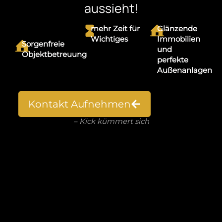
aussieht!
mehr Zeit für
Glänzende
Wichtiges
Immobilien
Sorgenfreie
und
Objektbetreuung
perfekte
Außenanlagen
Kontakt Aufnehmen
– Kick kümmert sich