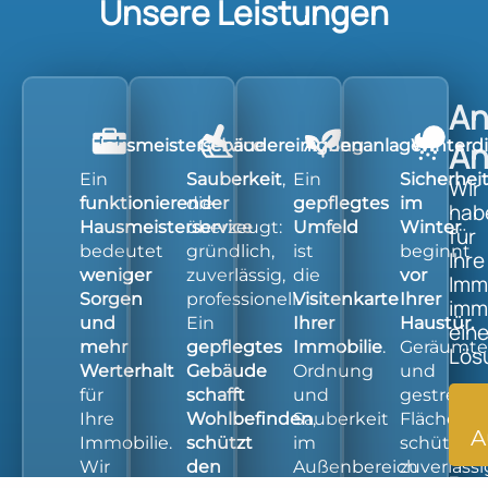
Unsere Leistungen
An
An
Hausmeisterservice
Gebäudereinigung
Außenanlagen
Winterd
Ein
Sauberkeit
,
Ein
Sicherhei
Wir
funktionierender
die
gepflegtes
im
hab
Hausmeisterservice
überzeugt:
Umfeld
Winter
für
bedeutet
gründlich,
ist
beginnt
Ihre
weniger
zuverlässig,
die
vor
Imm
Sorgen
professionell.
Visitenkarte
Ihrer
imm
und
Ein
Ihrer
Haustür.
ein
mehr
gepflegtes
Immobilie
.
Geräumte
Lös
Werterhalt
Gebäude
Ordnung
und
für
schafft
und
gestreute
Ihre
Wohlbefinden
Sauberkeit
,
Flächen
A
Immobilie.
schützt
im
schützen
Wir
den
Außenbereich
zuverlässi
–